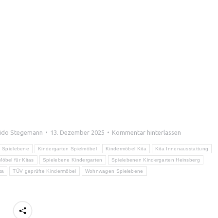
ido Stegemann
13. Dezember 2025
Kommentar hinterlassen
s Spielebene
Kindergarten Spielmöbel
Kindermöbel Kita
Kita Innenausstattung
Möbel für Kitas
Spielebene Kindergarten
Spielebenen Kindergarten Heinsberg
ta
TÜV geprüfte Kindermöbel
Wohnwagen Spielebene