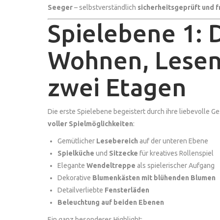
Seeger
– selbstverständlich
sicherheitsgeprüft und
Spielebene 1: 
Wohnen, Lesen
zwei Etagen
Die erste Spielebene begeistert durch ihre liebevolle Ge
voller Spielmöglichkeiten
:
Gemütlicher
Lesebereich
auf der unteren Ebene
Spielküche
und
Sitzecke
für kreatives Rollenspiel
Elegante
Wendeltreppe
als spielerischer Aufgang
Dekorative
Blumenkästen mit blühenden Blumen
Detailverliebte
Fensterläden
Beleuchtung auf beiden Ebenen
Ein ganz besonderes Highlight: