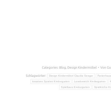
Categories:
Blog
,
Design Kindermöbel
Von
Gu
Schlagwörter:
Design Kindermöbel Claudia Seeger
Ferienhau
kreatives Spielen Kindergarten
Lesebereich Kindergarten
Spielhaus Kindergarten
Spielküche Ki