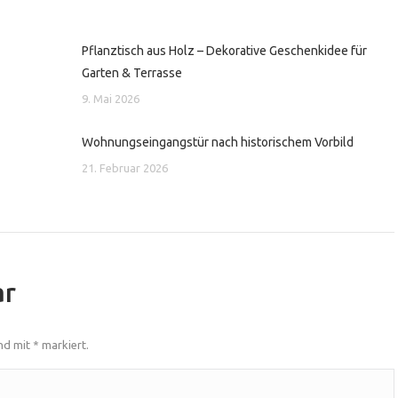
Pflanztisch aus Holz – Dekorative Geschenkidee für
Garten & Terrasse
9. Mai 2026
Wohnungseingangstür nach historischem Vorbild
21. Februar 2026
ar
ind mit
*
markiert.