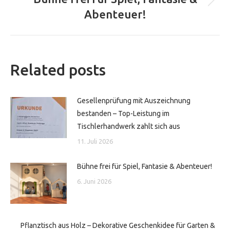
Nächster
Abenteuer!
Beitrag:
Related posts
Gesellenprüfung mit Auszeichnung
bestanden – Top-Leistung im
Tischlerhandwerk zahlt sich aus
11. Juli 2026
Bühne frei für Spiel, Fantasie & Abenteuer!
6. Juni 2026
Pflanztisch aus Holz – Dekorative Geschenkidee für Garten &