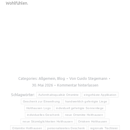
Wohlfühlen.
Categories:
Allgemein
,
Blog
Von
Guido Stegemann
30. Mai 2026
Kommentar hinterlassen
Schlagwörter:
Aufenthaltsqualität Ortsmitte
eingefräste Applikation
Geschenk zur Einweihung
handwerklich gefertigte Liege
Holthausen Logo
individuell gefertigte Sonnenliege
individuelles Geschenk
neue Ortsmitte Holthausen
neue Sitzmöglichkeiten Holthausen
Ortskern Holthausen
Ortsmitte Holthausen
personalisiertes Geschenk
regionale Tischlerei