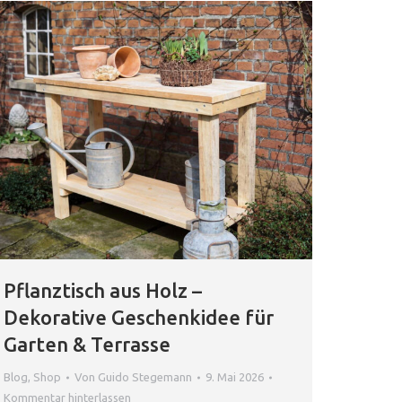
Pflanztisch aus Holz –
Dekorative Geschenkidee für
Garten & Terrasse
Blog
,
Shop
Von
Guido Stegemann
9. Mai 2026
Kommentar hinterlassen