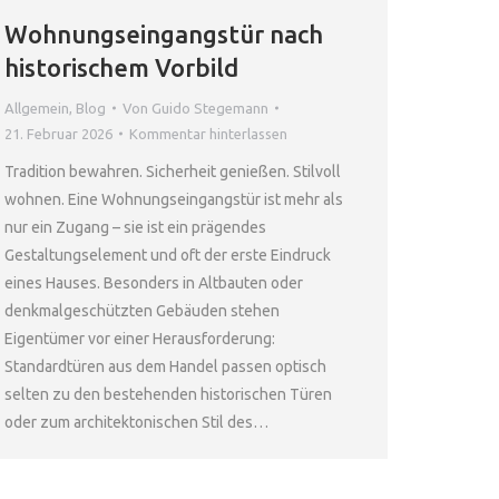
Wohnungseingangstür nach
historischem Vorbild
Allgemein
,
Blog
Von
Guido Stegemann
21. Februar 2026
Kommentar hinterlassen
Tradition bewahren. Sicherheit genießen. Stilvoll
wohnen. Eine Wohnungseingangstür ist mehr als
nur ein Zugang – sie ist ein prägendes
Gestaltungselement und oft der erste Eindruck
eines Hauses. Besonders in Altbauten oder
denkmalgeschützten Gebäuden stehen
Eigentümer vor einer Herausforderung:
Standardtüren aus dem Handel passen optisch
selten zu den bestehenden historischen Türen
oder zum architektonischen Stil des…