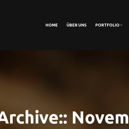
HOME
ÜBER UNS
PORTFOLIO
rchive::
Novem