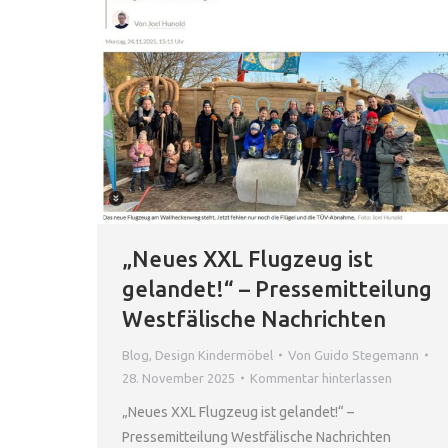
„Neues XXL Flugzeug ist
gelandet!“ – Pressemitteilung
Westfälische Nachrichten
Blog
,
Design Kindermöbel
Von
Guido Stegemann
28. November 2025
Kommentar hinterlassen
„Neues XXL Flugzeug ist gelandet!“ –
Pressemitteilung Westfälische Nachrichten