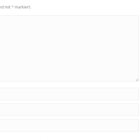
ind mit
*
markiert.