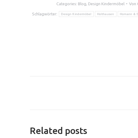
Categories:
Blog
,
Design Kindermöbel
Von
Schlagwörter:
Design Kindermöbel
Holthausen
Homann & 
Kommentarnav
Related posts