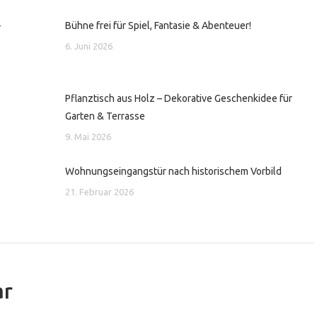
-
Bühne frei für Spiel, Fantasie & Abenteuer!
6. Juni 2026
Pflanztisch aus Holz – Dekorative Geschenkidee für
Garten & Terrasse
9. Mai 2026
Wohnungseingangstür nach historischem Vorbild
21. Februar 2026
ar