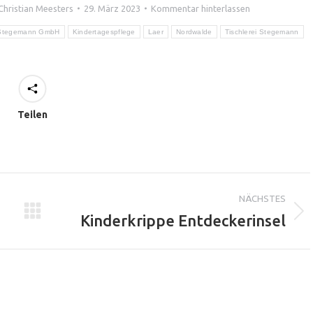
Christian Meesters
29. März 2023
Kommentar hinterlassen
Stegemann GmbH
Kindertagespflege
Laer
Nordwalde
Tischlerei Stegemann
Teilen
igation
NÄCHSTES
Kinderkrippe Entdeckerinsel
Nächster
Beitrag: