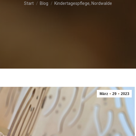
Sie befinden sich hier:
Start
Blog
Kindertagespflege, Nordwalde
März
29
2023