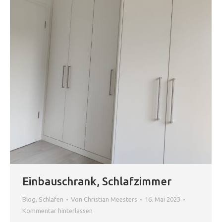
Einbauschrank, Schlafzimmer
Blog
,
Schlafen
Von
Christian Meesters
16. Mai 2023
Kommentar hinterlassen